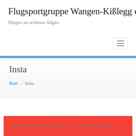
Zum
Flugsportgruppe Wangen-Kißlegg 
Inhalt
springen
Fliegen im schönen Allgäu
Insta
Start
/
Insta
SyntaxError: Unexpected token < in JSON at position 0